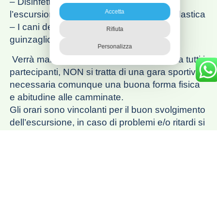
– Disinfettare le scarpe utilizzate per
Accetta
l’escursione e riporle in un sacchetto di plastica
– I cani devono essere tenuti sempre al
Rifiuta
guinzaglio
Personalizza
Verrà mantenuta un’andatura adeguata a tutti i
partecipanti, NON si tratta di una gara sportiva,
necessaria comunque una buona forma fisica
e abitudine alle camminate.
Gli orari sono vincolanti per il buon svolgimento
dell’escursione, in caso di problemi e/o ritardi si
prega di avvisare tempestivamente la guida.
INFORMAZIONI DI SICUREZZA
– la guida, in quanto titolata per legge
all’accompagnamento in ambiente naturale, si
riserva di valutare, prima dell’iscrizione, ogni
partecipante al fine di garantire la sicurezza e la